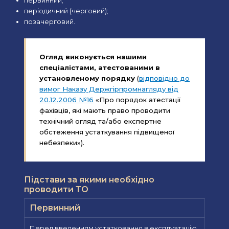
первинний;
періодичний (черговий);
позачерговий.
Огляд виконується нашими
спеціалістами, атестованими в
установленому порядку
(
відповідно до
вимог Наказу Держгірпромнагляду від
20.12.2006 №16
«Про порядок атестації
фахівців, які мають право проводити
технічний огляд та/або експертне
обстеження устаткування підвищеної
небезпеки»).
Підстави за якими необхідно
проводити ТО
Первинний
Перед введенням устатковання в експлуатацію.