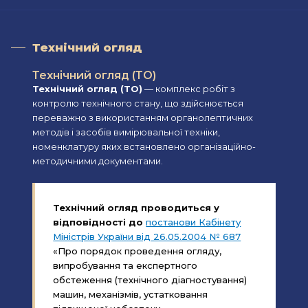
Технічний огляд
Технічний огляд (ТО)
Технічний огляд (ТО)
— комплекс робіт з
контролю технічного стану, що здійснюється
переважно з використанням органолептичних
методів і засобів вимірювальної техніки,
номенклатуру яких встановлено організаційно-
методичними документами.
Технічний огляд проводиться у
відповідності до
постанови Кабінету
Міністрів України від 26.05.2004 № 687
«Про порядок проведення огляду,
випробування та експертного
обстеження (технічного діагностування)
машин, механізмів, устатковання