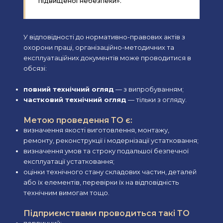
підвищеної небезпеки».
У відповідності до нормативно-правових актів з
охорони праці, організаційно-методичних та
експлуатаційних документів може проводитися в
обсязі:
повний технічний огляд
— з випробуванням;
частковий технічний огляд
— тільки з огляду.
Метою проведення ТО є:
визначення якості виготовлення, монтажу,
ремонту, реконструкції і модернізації устатковання;
визначення умов та строку подальшої безпечної
експлуатації устатковання;
оцінки технічного стану складових частин, деталей
або їх елементів, перевірки їх на відповідність
технічним вимогам тощо.
Підприємствами проводиться такі ТО