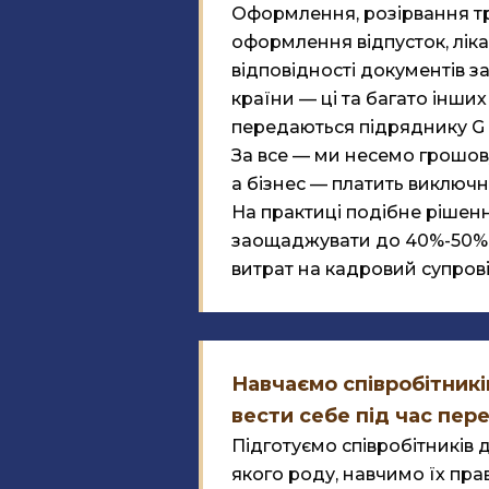
Оформлення, розірвання тр
оформлення відпусток, лік
відповідності документів 
країни — ці та багато інши
передаються підряднику G
За все — ми несемо грошову
а бізнес — платить виключн
На практиці подібне рішен
заощаджувати до 40%-50% 
витрат на кадровий супрові
Навчаємо співробітникі
вести себе під час пер
Підготуємо співробітників 
якого роду, навчимо їх пра