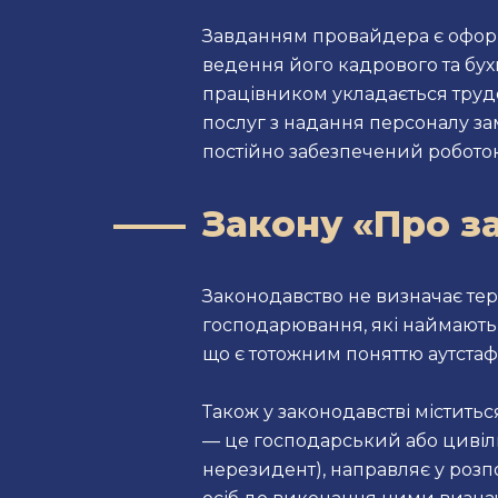
Завданням провайдера є оформ
ведення його кадрового та бу
працівником укладається трудо
послуг з надання персоналу за
постійно забезпечений роботою
Закону «Про з
Законодавство не визначає терм
господарювання, які наймають
що є тотожним поняттю аутстафі
Також у законодавстві містить
— це господарський або цивіль
нерезидент), направляє у розп