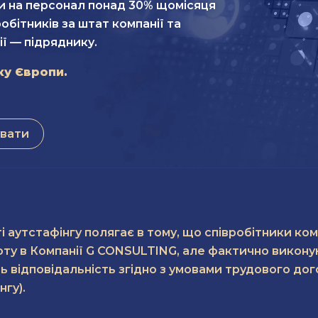
и на персонал понад 30% щомісяця
обітників за штат компанії та
ії — підряднику.
ку Європи.
вати
і аутстафінгу полягає в тому, що співробітники ко
у в Компанії G CONSULTING, але фактично виконую
ть відповідальність згідно з умовами трудового д
гу).