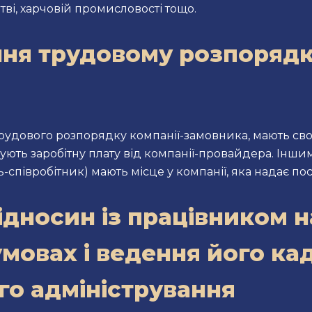
тві, харчовій промисловості тощо.
ня трудовому розпорядку
удового розпорядку компанії-замовника, мають свої 
ують заробітну плату від компанії-провайдера. Інши
співробітник) мають місце у компанії, яка надає пос
дносин із працівником н
мовах і ведення його ка
го адміністрування