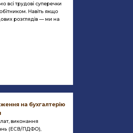
о всі трудові суперечки
робітником. Навіть якщо
ових розглядів — ми на
ження на бухгалтерію
л
плат, виконання
ань (ЕСВ/ПДФО),