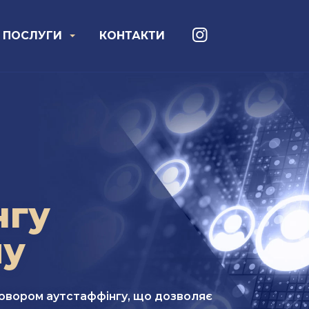
ПОСЛУГИ
КОНТАКТИ
нгу
лу
овором аутстаффінгу, що дозволяє