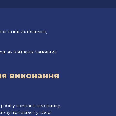
ок та інших платежів,
тоді як компанія-замовник
я виконання
обіт у компанії-замовнику.
о зустрічається у сфері