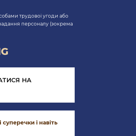
обами трудової угоди або
 надання персоналу (зокрема
NG
АТИСЯ НА
 суперечки і навіть