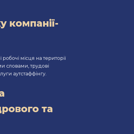
 компанії-
робочі місця на території
ми словами, трудові
луги аутстаффінгу.
а
дрового та