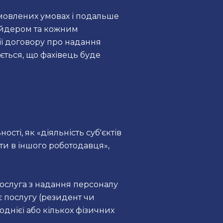
мовлених умовах і подальше
айдером та кожним
ії договору про надання
ється, що фахівець буде
сті, як «діяльність суб'єктів
и в іншого роботодавця»,
послуга з надання персоналу
є послугу (резидент чи
днієї або кількох фізичних