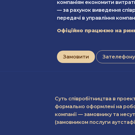
компаніям економити витрат
— за рахунок виведення співр
передачі в управління компан
Офіційно працюємо на рин
Замовити
Зателефону
Суть співробітництва в проект
формально оформлені на робот
компанії — замовнику та несу
(замовником послуги аутстафін