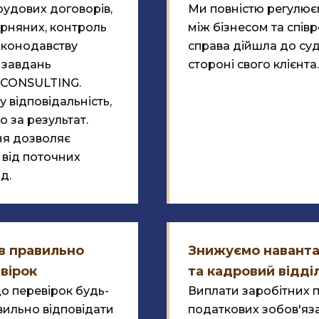
удових договорів,
Ми повністю регулюєм
арняних, контроль
між бізнесом та спів
законодавству
справа дійшла до суд
х завдань
стороні свого клієнта.
 CONSULTING.
 відповідальність,
о за результат.
ня дозволяє
від поточних
д.
в правильно
Знижуємо наванта
евірок
та кадровий відді
до перевірок будь-
Виплати заробітних 
вильно відповідати
податкових зобов'яз