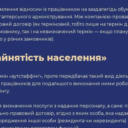
лення відносин із працівником на заздалегідь обу
хгалтерського адміністрування. Між компанією-пров
вий договір (як терміновий, тобто лише на термін д
мовнику, так і на невизначений термін — якщо плану
 у різних замовників).
айнятість населення»
ін «аутстаффінг», проте передбачає такий вид діяльно
 працівників для подальшого виконання ними робот
нгу.
ся визначення послуги з надання персоналу, а саме: 
но-правовий договір, згідно з яким особа, яка нада
орядження іншої особи (резидента чи нерезидента) о