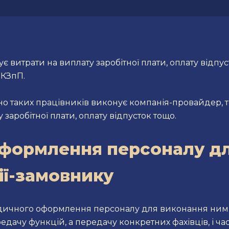
витрати на виплату заробітної плати, оплату відпуст
 КЗпП.
о таких працівників виконує компанія-провайдер, 
 заробітної плати, оплату відпусток тощо.
формлення персоналу дл
ії-замовнику
дичного оформлення персоналу для виконання ним р
дачу функцій, а передачу конкретних фахівців, і част