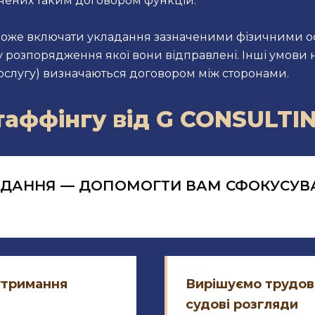
чених таким договором функцій.
може включати укладання зазначеними фізичними ос
 у розпорядження якої вони відправлені. Інші умови
ослугу) визначаються договором між сторонами.
таффінгу від G CONSULTI
ДАННЯ — ДОПОМОГТИ ВАМ СФОКУСУВ
утримання
Вирішуємо трудові
судові розгляди