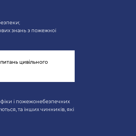
безпеки;
ових знань з пожежної
з питань цивільного
цифіки і пожежонебезпечних
ться, та інших чинників, які