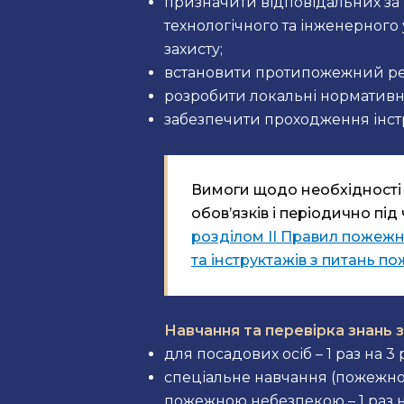
призначити відповідальних за
технологічного та інженерного
захисту;
встановити протипожежний р
розробити локальні нормативні 
забезпечити проходження інстр
Вимоги щодо необхідності
обов’язків і періодично пі
розділом ІІ Правил пожежн
та інструктажів з питань п
Навчання та перевірка знань 
для посадових осіб – 1 раз на 3 
спеціальне навчання (пожежно-
пожежною небезпекою – 1 раз на