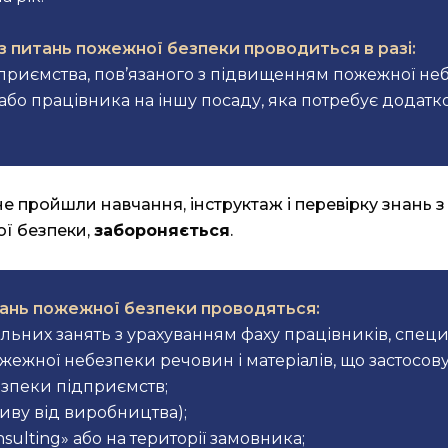
з питань пожежної безпеки проводиться в разі:
приємства, пов’язаного з підвищенням пожежної не
бо працівника на іншу посаду, яка потребує додатк
 не пройшли навчання, інструктаж і перевірку знань 
ої безпеки,
забороняється
.
тань пожежної безпеки проводяться:
альних занять з урахуванням фаху працівників, спе
ежної небезпеки речовин і матеріалів, що застосовую
езпеки підприємств;
риву від виробництва);
sulting» або на території замовника;