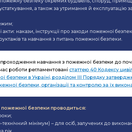
 пожежну безпеку окремих будівель, споруд, приміщ
 устаткування, а також за утримання й експлуатацію
ежим;
акти: накази, інструкції про заходи пожежної безпе
уктажів та навчання з питань пожежної безпеки.
 проходження навчання з пожежної безпеки до поча
д час роботи регламентовані
статтею 40 Кодексу циві
ої безпеки в Україні, розділом ІІІ Порядку затверд
ожежної безпеки, організації та контролю за їх вико
з пожежної безпеки проводиться:
роки;
технічний мінімум) – для осіб, залучених до викона
 рік.