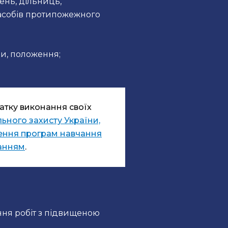
ень, дільниць,
 засобів протипожежного
ки, положення;
тку виконання своїх
льного захисту України,
ження програм навчання
нанням
.
ння робіт з підвищеною