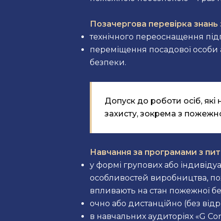
Позачергова перевірка знань 
технічного переоснащення під
переміщення посадової особи а
безпеки.
Допуск до роботи осіб, які
захисту, зокрема з пожежн
Навчання за програмами з пи
у формі групових або індивіду
особливостей виробництва, пож
впливають на стан пожежної б
очно або дистанційно (без від
в навчальних аудиторіях «G Con