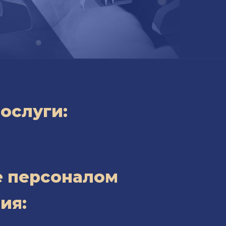
ослуги:
е персоналом
ия: