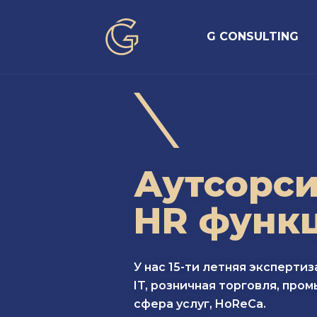
G CONSULTING
Аутсорси
HR функ
У нас 15-ти летняя экспертиз
IT, розничная торговля, про
сфера услуг, HoReCa.