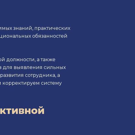
имых знаний, практических
кциональных обязанностей
й должности, а также
в для выявления сильных
развития сотрудника, а
 и корректируем систему
ективной