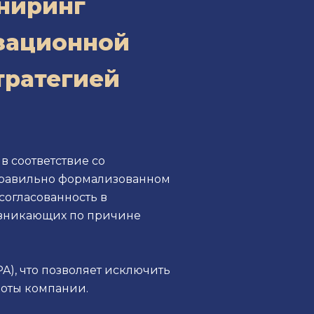
ниринг
изационной
тратегией
 соответствие со
 правильно формализованном
согласованность в
возникающих по причине
A), что позволяет исключить
боты компании.