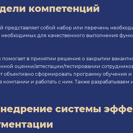
одели компетенций
 представляет собой набор или перечень необход
в, необходимых для качественного выполнения фун
помогает в принятии решения о закрытии вакантно
венной оценки/аттестации/тестировании сотруднико
ает объективно сформировать программу обучения и 
в компании и работать с ним. Также разрабатываем
 внедрение системы эфф
ументации