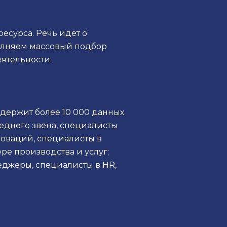
есурса. Речь идет о
ыполняем массовый подбор
еятельности.
держит более 10 000 данных
еднего звена, специалисты
новаций, специалисты в
ре производства и услуг;
джеры, специалисты в HR,