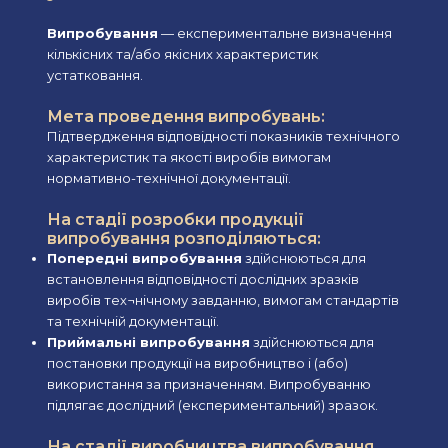
Випробування
— експериментальне визначення
кількісних та/або якісних характеристик
устатковання.
Мета проведення випробувань:
Підтвердження відповідності показників технічного
характеристик та якості виробів вимогам
нормативно-технічної документації.
На стадії розробки продукції
випробування розподіляються:
Попередні випробування
здійснюються для
встановлення відповідності дослідних зразків
виробів тех¬нічному завданню, вимогам стандартів
та технічній документації.
Приймальні випробування
здійснюються для
постановки продукції на виробництво і (або)
використання за призначенням. Випробуванню
підлягає дослідний (експериментальний) зразок.
На стадії виробництва випробування