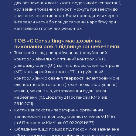
для визначення доцільності подальшої експлуатації,
коли зміни показників якості можуть призвести до
зниження ефективності. Вони проводяться через
інтервали часу або при досягненні наробітку при
капітальних і поточних ремонтах.
ТОВ «G Consulting» має дозвіл на
виконання робіт підвищеної небезпеки:
Технічний огляд, випробування, (неруйнівний
контроль; візуально-оптичний контроль (VT),
ультразвуковий (UT), магнітопорошковий контроль
(MT), капілярний контроль (PT), та руйнівний
контроль (вимірювання твердості, електровиміри)
експертне обстеження (технічне діагностування)
машин, механізмів, устатковання підвищеної
небезпеки: (п.5 Додатку 2 Постанови КМУ від
26.10.2011).
Котли з високотемпературним органічним
теплоносієм теплопродуктивністю понад 0,1 МВт.
(п.6 Постанови КМУ від 03.02.2021 №77).
Обладнання, що працює під тиском, яке зазначене
у Технічному регламенті обладнання, що працює