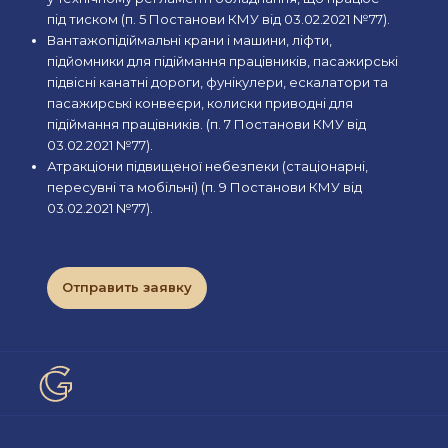
під тиском (п. 5 Постанови КМУ від 03.02.2021 №77).
Вантажопідіймальні крани і машини, ліфти,
підйомники для підіймання працівників, пасажирські
підвісні канатні дороги, фунікулери, ескалатори та
пасажирські конвеєри, колиски приводні для
підіймання працівників. (п. 7 Постанови КМУ від
03.02.2021 №77).
Атракціони підвищеної небезпеки (стаціонарні,
пересувні та мобільні) (п. 9 Постанови КМУ від
03.02.2021 №77).
Отправить заявку